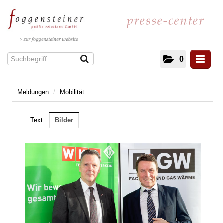
0
Meldungen
/
Mobilität
Meldungen
Kultur und Literatur
Text
Bilder
Energie
IT/Telekommunikation
Gesundheit
Facility Management
Architektur
Immobilien
Unterhaltung und Veranstaltungen
Mobilität