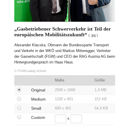
Zivilgesellschaft
Wirtschaft
Kulinarik
„Gasbetriebener Schwerverkehr ist Teil der
Social Media und Kommunikation
europäischen Mobilitätszukunft“
(. jpg )
Technik
Sport
Alexander Klacska, Obmann der Bundessparte Transport
und Verkehr in der WKÖ und Markus Mitteregger, Vertreter
Media
der Gaswirtschaft (FGW) und CEO der RAG Austria AG beim
Kontakt
Hintergrundgespräch im Haas Haus.
© FGW/Ludwig Schedl
Maße
Größe
Original
2500 x 1668
1,4 MB
Medium
1200 x 801
152 KB
Small
600 x 401
54,4 KB
Custom
x