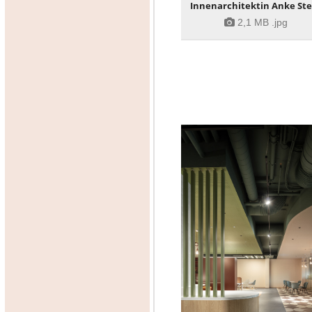
Innenarchitektin Anke St
2,1 MB
.jpg