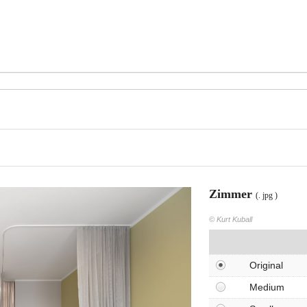
Zimmer
(. jpg )
© Kurt Kuball
Original
Medium