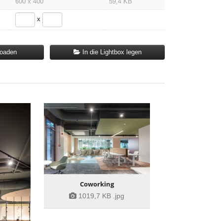
600 x 400
59,4 KB
x
loaden
In die Lightbox legen
Coworking
1019,7 KB
.jpg