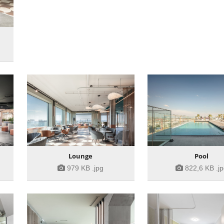
Lounge
Pool
979 KB
.jpg
822,6 KB
.j