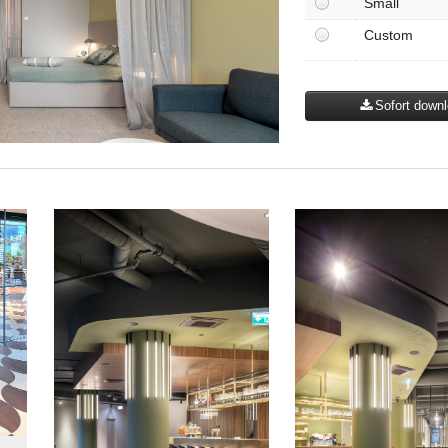
Small
Custom
Sofort down