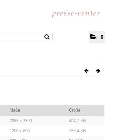
0
Maße
Größe
2085 x 1390
494,7 KB
1200 x 800
166,4 KB