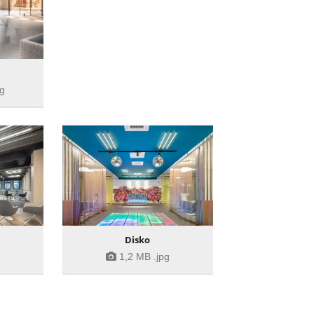
pg
Disko
1,2 MB
.jpg