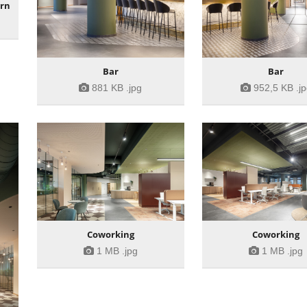
ern
Bar
Bar
881 KB
.jpg
952,5 KB
.j
Coworking
Coworking
1 MB
.jpg
1 MB
.jpg