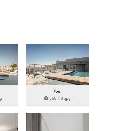
Pool
pg
855 KB
.jpg