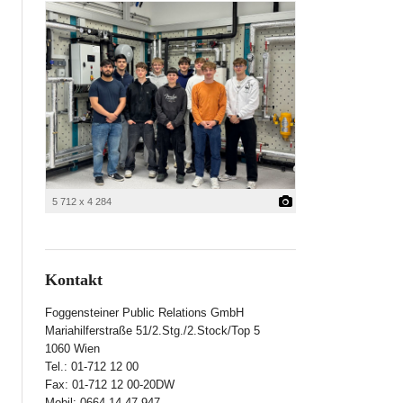
5 712 x 4 284
Kontakt
Foggensteiner Public Relations GmbH
Mariahilferstraße 51/2.Stg./2.Stock/Top 5
1060 Wien
Tel.: 01-712 12 00
Fax: 01-712 12 00-20DW
Mobil: 0664-14 47 947