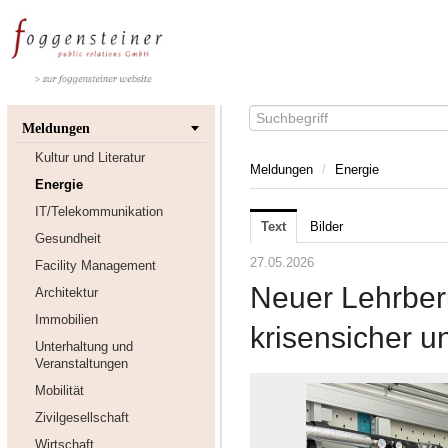
Meldungen
Kultur und Literatur
Meldungen
/
Energie
Energie
IT/Telekommunikation
Text
Bilder
Gesundheit
27.05.2026
Facility Management
Neuer Lehrberu
Architektur
Immobilien
krisensicher u
Unterhaltung und
Veranstaltungen
Mobilität
Zivilgesellschaft
Wirtschaft