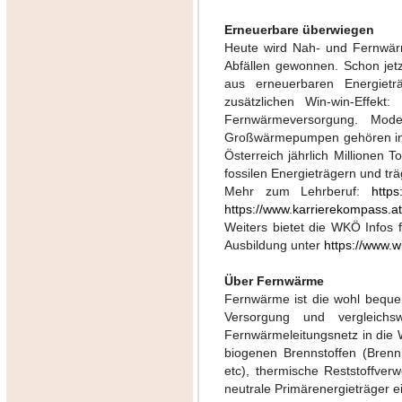
Erneuerbare überwiegen
Heute wird Nah- und Fernwär
Abfällen gewonnen. Schon jetz
aus erneuerbaren Energieträ
zusätzlichen Win-win-Effek
Fernwärmeversorgung. Mode
Großwärmepumpen gehören in d
Österreich jährlich Millionen 
fossilen Energieträgern und tr
Mehr zum Lehrberuf:
https
https://www.karrierekompass.a
Weiters bietet die WKÖ Infos f
Ausbildung unter
https://www.w
Über Fernwärme
Fernwärme ist die wohl bequem
Versorgung und vergleich
Fernwärmeleitungsnetz in die
biogenen Brennstoffen (Brennh
etc), thermische Reststoffv
neutrale Primärenergieträger e