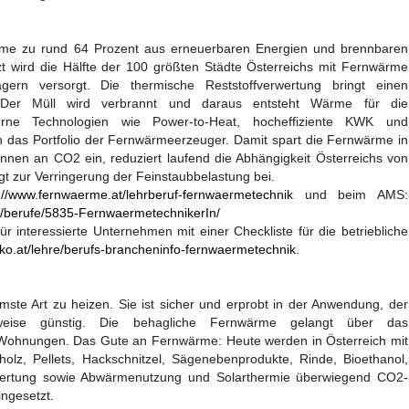
me zu rund 64 Prozent aus erneuerbaren Energien und brennbaren
t wird die Hälfte der 100 größten Städte Österreichs mit Fernwärme
gern versorgt. Die thermische Reststoffverwertung bringt einen
t: Der Müll wird verbrannt und daraus entsteht Wärme für die
rne Technologien wie Power-to-Heat, hocheffiziente KWK und
as Portfolio der Fernwärmeerzeuger. Damit spart die Fernwärme in
Tonnen an CO2 ein, reduziert laufend die Abhängigkeit Österreichs von
ägt zur Verringerung der Feinstaubbelastung bei.
://www.fernwaerme.at/lehrberuf-fernwaermetechnik
und beim AMS:
t/berufe/5835-FernwaermetechnikerIn/
ür interessierte Unternehmen mit einer Checkliste für die betriebliche
ko.at/lehre/berufs-brancheninfo-fernwaermetechnik
.
ste Art zu heizen. Sie ist sicher und erprobt in der Anwendung, der
sweise günstig. Die behagliche Fernwärme gelangt über das
 Wohnungen. Das Gute an Fernwärme: Heute werden in Österreich mit
olz, Pellets, Hackschnitzel, Sägenebenprodukte, Rinde, Bioethanol,
erwertung sowie Abwärmenutzung und Solarthermie überwiegend CO2-
ingesetzt.