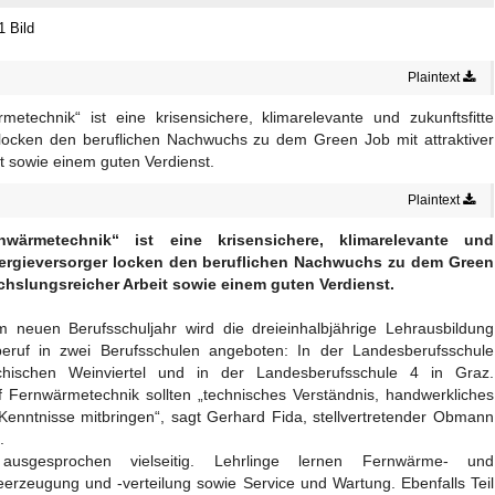
1 Bild
Plaintext
etechnik“ ist eine krisensichere, klimarelevante und zukunftsfitte
 locken den beruflichen Nachwuchs zu dem Green Job mit attraktiver
t sowie einem guten Verdienst.
Plaintext
wärmetechnik“ ist eine krisensichere, klimarelevante und
nergieversorger locken den beruflichen Nachwuchs zu dem Green
chslungsreicher Arbeit sowie einem guten Verdienst.
m neuen Berufsschuljahr wird die dreieinhalbjährige Lehrausbildung
beruf in zwei Berufsschulen angeboten: In der Landesberufsschule
eichischen Weinviertel und in der Landesberufsschule 4 in Graz.
uf Fernwärmetechnik sollten „technisches Verständnis, handwerkliches
enntnisse mitbringen“, sagt Gerhard Fida, stellvertretender Obmann
.
usgesprochen vielseitig. Lehrlinge lernen Fernwärme- und
eerzeugung und -verteilung sowie Service und Wartung. Ebenfalls Teil