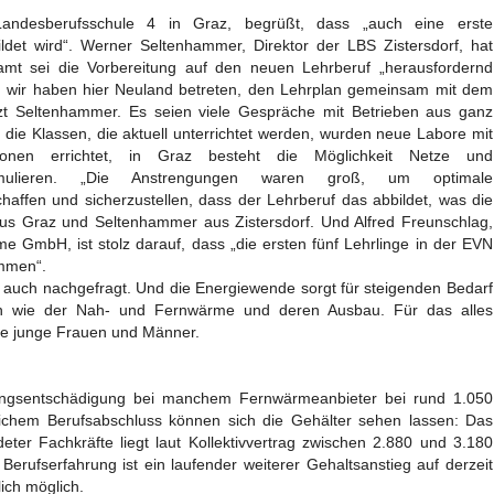
Landesberufsschule 4 in Graz, begrüßt, dass „auch eine erste
ldet wird“. Werner Seltenhammer, Direktor der LBS Zistersdorf, hat
amt sei die Vorbereitung auf den neuen Lehrberuf „herausfordernd
 wir haben hier Neuland betreten, den Lehrplan gemeinsam mit dem
änzt Seltenhammer. Es seien viele Gespräche mit Betrieben aus ganz
 die Klassen, die aktuell unterrichtet werden, wurden neue Labore mit
tionen errichtet, in Graz besteht die Möglichkeit Netze und
mulieren. „Die Anstrengungen waren groß, um optimale
affen und sicherzustellen, dass der Lehrberuf das abbildet, was die
aus Graz und Seltenhammer aus Zistersdorf. Und Alfred Freunschlag,
 GmbH, ist stolz darauf, dass „die ersten fünf Lehrlinge in der EVN
ommen“.
auch nachgefragt. Und die Energiewende sorgt für steigenden Bedarf
n wie der Nah- und Fernwärme und deren Ausbau. Für das alles
te junge Frauen und Männer.
rlingsentschädigung bei manchem Fernwärmeanbieter bei rund 1.050
eichem Berufsabschluss können sich die Gehälter sehen lassen: Das
ldeter Fachkräfte liegt laut Kollektivvertrag zwischen 2.880 und 3.180
erufserfahrung ist ein laufender weiterer Gehaltsanstieg auf derzeit
ich möglich.