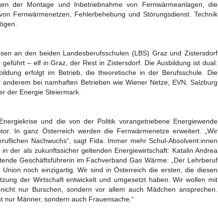
agen der Montage und Inbetriebnahme von Fernwärmeanlagen, die
on Fernwärmenetzen, Fehlerbehebung und Störungsdienst. Technik
mögen.
assen an den beiden Landesberufsschulen (LBS) Graz und Zistersdorf
eführt – elf in Graz, der Rest in Zistersdorf. Die Ausbildung ist dual:
ildung erfolgt im Betrieb, die theoretische in der Berufsschule. Die
er anderem bei namhaften Betrieben wie Wiener Netze, EVN, Salzburg
er der Energie Steiermark.
Energiekrise und die von der Politik vorangetriebene Energiewende
otor. In ganz Österreich werden die Fernwärmenetze erweitert. „Wir
eruflichen Nachwuchs“, sagt Fida. Immer mehr Schul-Absolvent:innen
 in der als zukunftssicher geltenden Energiewirtschaft: Katalin Andrea
retende Geschäftsführerin im Fachverband Gas Wärme: „Der Lehrberuf
 Union noch einzigartig. Wir sind in Österreich die ersten, die diesen
zung der Wirtschaft entwickelt und umgesetzt haben. Wir wollen mit
r nicht nur Burschen, sondern vor allem auch Mädchen ansprechen.
ht nur Männer, sondern auch Frauensache.“