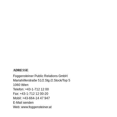
ADRESSE
Foggensteiner Public Relations GmbH
Mariahilferstraße 51/2.Stg./2.Stock/Top 5
1060 Wien
Telefon: +43-1-712 12 00
Fax: +43-1-712 12 00-20
Mobil: +43-664-14 47 947
E-Mail senden
Web:
www.foggensteiner.at