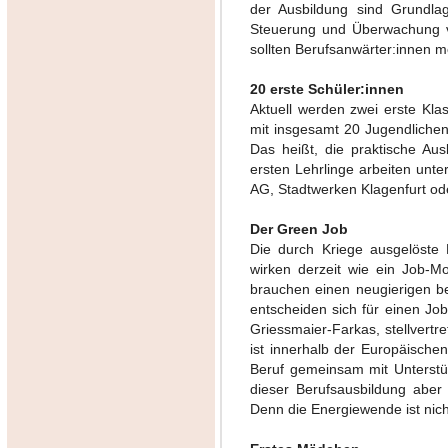
der Ausbildung sind Grundl
Steuerung und Überwachung v
sollten Berufsanwärter:innen 
20 erste Schüler:innen
Aktuell werden zwei erste Kl
mit insgesamt 20 Jugendlichen g
Das heißt, die praktische Ausb
ersten Lehrlinge arbeiten unt
AG, Stadtwerken Klagenfurt od
Der Green Job
Die durch Kriege ausgelöste 
wirken derzeit wie ein Job-M
brauchen einen neugierigen b
entscheiden sich für einen Job
Griessmaier-Farkas, stellvert
ist innerhalb der Europäischen
Beruf gemeinsam mit Unterstüt
dieser Berufsausbildung abe
Denn die Energiewende ist nic