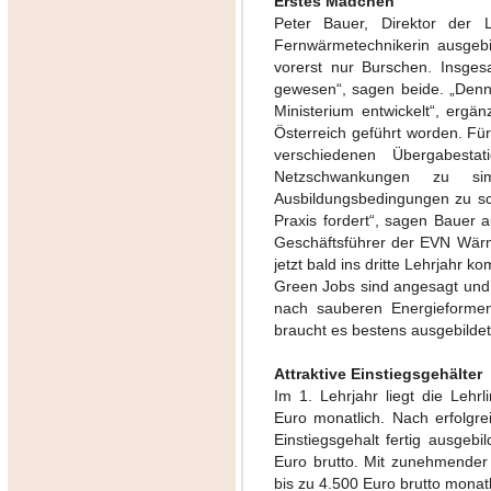
Erstes Mädchen
Peter Bauer, Direktor der 
Fernwärmetechnikerin ausgebi
vorerst nur Burschen. Insges
gewesen“, sagen beide. „Denn
Ministerium entwickelt“, erg
Österreich geführt worden. Für
verschiedenen Übergabesta
Netzschwankungen zu si
Ausbildungsbedingungen zu sch
Praxis fordert“, sagen Bauer 
Geschäftsführer der EVN Wärme
jetzt bald ins dritte Lehrjahr k
Green Jobs sind angesagt und 
nach sauberen Energieforme
braucht es bestens ausgebilde
Attraktive Einstiegsgehälter
Im 1. Lehrjahr liegt die Leh
Euro monatlich. Nach erfolgr
Einstiegsgehalt fertig ausgebi
Euro brutto. Mit zunehmender B
bis zu 4.500 Euro brutto monatl