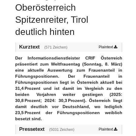
Oberösterreich
Zivilgesellschaft
Wirtschaft
Spitzenreiter, Tirol
Kulinarik
deutlich hinten
Social Media und Kommunikation
Technik
Sport
Kurztext
Plaintext
(571 Zeichen)
Media
Der Informationsdienstleister CRIF Österreich
Kontakt
präsentiert zum Weltfrauentag (Sonntag, 8. März)
eine aktuelle Auswertung zum Frauenanteil in
Führungspositionen. Der Frauenanteil in
Führungspositionen liegt in Österreich aktuell bei
31,4 Prozent und ist damit im Vergleich zu den
beiden Vorjahren weiter gestiegen (2025:
30,8 Prozent; 2024: 30,3 Prozent). Österreich liegt
damit deutlich vor Deutschland, wo lediglich
23,5 Prozent der Führungspositionen weiblich
besetzt sind.
Pressetext
Plaintext
(5031 Zeichen)