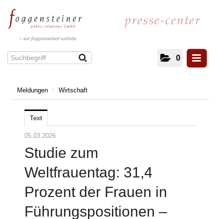
0
Meldungen
/
Wirtschaft
Meldungen
Kultur und Literatur
Text
Energie
IT/Telekommunikation
05.03.2026
Gesundheit
Studie zum
Facility Management
Weltfrauentag: 31,4
Architektur
Prozent der Frauen in
Immobilien
Unterhaltung und Veranstaltungen
Führungspositionen –
Mobilität