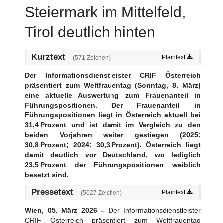
Steiermark im Mittelfeld,
Zivilgesellschaft
Wirtschaft
Tirol deutlich hinten
Kulinarik
Social Media und Kommunikation
Kurztext
Plaintext
(571 Zeichen)
Technik
Der Informationsdienstleister CRIF Österreich
Sport
präsentiert zum Weltfrauentag (Sonntag, 8. März)
Media
eine aktuelle Auswertung zum Frauenanteil in
Kontakt
Führungspositionen. Der Frauenanteil in
Führungspositionen liegt in Österreich aktuell bei
31,4 Prozent und ist damit im Vergleich zu den
beiden Vorjahren weiter gestiegen (2025:
30,8 Prozent; 2024: 30,3 Prozent). Österreich liegt
damit deutlich vor Deutschland, wo lediglich
23,5 Prozent der Führungspositionen weiblich
besetzt sind.
Pressetext
Plaintext
(5027 Zeichen)
Wien, 05. März 2026 –
Der Informationsdienstleister
CRIF Österreich präsentiert zum Weltfrauentag