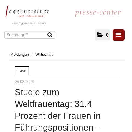
0
Meldungen
/
Wirtschaft
Meldungen
Kultur und Literatur
Text
Energie
IT/Telekommunikation
05.03.2026
Gesundheit
Studie zum
Facility Management
Weltfrauentag: 31,4
Architektur
Prozent der Frauen in
Immobilien
Unterhaltung und Veranstaltungen
Führungspositionen –
Mobilität