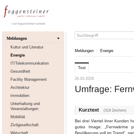
Meldungen
Kultur und Literatur
Meldungen
/
Energie
Energie
IT/Telekommunikation
Text
Gesundheit
26.03.2026
Facility Management
Umfrage: Fern
Architektur
Immobilien
Unterhaltung und
Veranstaltungen
Kurztext
(318 Zeichen)
Mobilität
Bei drei Viertel ihrer Kunden
Zivilgesellschaft
gutes Image: „Fernwärme pun
Bevölkerung voll im Trend“, sag
Wirtschaft