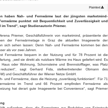
Plaintext
nden haben Nah- und Fernwärme laut der jüngsten marketmind-
Fernwärme punktet mit Bequemlichkeit und Zuverlässigkeit und
l im Trend“, sagt Studienautorin Priemer.
Verena Priemer, Geschäftsführerin von marketmind, präsentierte der
en der Fernwärmetage in Graz die aktuellen Imagewerte der
nn sich sehen lassen: Denn Nah- und Fernwärme kommen bei den
ser als vor zwei Jahren.
st Fernwärme bequem in der Nutzung und für 78 Prozent ist die
rtung, „weil sie direkt als nutzbare Wärme ins Haus geliefert wird. Es
in Haus oder Wohnung, Schornsteine und Brennstofflager, was Platz
reduziert“, sagt Gerhard Fida, stellvertretender Obmann des
) und Geschäftsführer der Wiener Netze GmbH.
- und Fernwärme, dass die Heizung „zuverlässig funktioniert“. Für 71
Fernwärme im Trend und 66 Prozent empfinden Fernwärme als
eizung hat derart gute Imagewerte bei Convenience“, sagt Priemer
ung
fällt außerdem, dass die Fernwärme zur Reduktion von Feinstaub