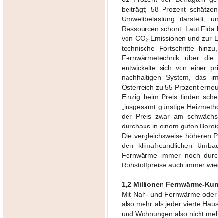
beiträgt; 58 Prozent schätz
Umweltbelastung darstellt;
Ressourcen schont. Laut Fida 
von CO₂-Emissionen und zur E
technische Fortschritte hinz
Fernwärmetechnik über die J
entwickelte sich von einer p
nachhaltigen System, das im
Österreich zu 55 Prozent erneu
Einzig beim Preis finden sch
„insgesamt günstige Heizmetho
der Preis zwar am schwächst
durchaus in einem guten Berei
Die vergleichsweise höheren Pr
den klimafreundlichen Umbau
Fernwärme immer noch durch 
Rohstoffpreise auch immer wie
1,2 Millionen Fernwärme-Ku
Mit Nah- und Fernwärme oder G
also mehr als jeder vierte Ha
und Wohnungen also nicht me