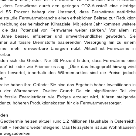
en, dass Fernwärme durch den geringen CO2-Ausstoß eine niedrige
 und 55 Prozent behagt der Umstand, dass Fernwärme natürliche
leiste „die Fernwärmebranche einen erheblichen Beitrag zur Reduktion
rreichung der heimischen Klimaziele. Mit jedem Jahr kommen weitere
u, die das Potenzial von Fernwärme weiter stärken.“ Vor allem ist
ahre besser, effizienter und umweltfreundlicher geworden. Sie
rimär auf fossile Brennstoffe basierenden Versorgung hin zu einem
mer mehr erneuerbare Energien nutzt. Aktuell ist Fernwärme in
erbar.
eiden sich die Geister: Nur 39 Prozent finden, dass Fernwärme eine
de“ ist, oder wie Priemer es sagt: „Über das Imageprofil hinweg wird
en bewertet, innerhalb des Wärmemarktes sind die Preise jedoch
ch.“
eise haben ihre Gründe: Sie sind das Ergebnis hoher Investitionen in
 der Wärmenetze. Zweiter Grund: Da ein signifikanter Teil der
fossile Energieträger wie Erdgas erzeugt wird, führen steigende
der zu höheren Produktionskosten für die Fernwärmeversorger.
nden
eothermie heizen aktuell rund 1,2 Millionen Haushalte in Österreich,
ushalt – Tendenz weiter steigend. Das Heizsystem ist aus Wohnhäusern
hr wegzudenken.