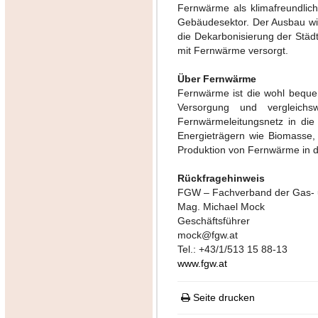
Fernwärme als klimafreundlic
Gebäudesektor. Der Ausbau wir
die Dekarbonisierung der Städ
mit Fernwärme versorgt.
Über Fernwärme
Fernwärme ist die wohl bequem
Versorgung und vergleich
Fernwärmeleitungsnetz in di
Energieträgern wie Biomasse,
Produktion von Fernwärme in 
Rückfragehinweis
FGW – Fachverband der Gas-
Mag. Michael Mock
Geschäftsführer
mock@fgw.at
Tel.: +43/1/513 15 88-13
www.fgw.at
Seite drucken