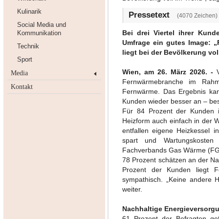
Kulinarik
Pressetext
(4070 Zeichen)
Social Media und
Bei drei Viertel ihrer Ku
Kommunikation
Umfrage ein gutes Image: „
Technik
liegt bei der Bevölkerung vol
Sport
Wien, am 26. März 2026. -
Media
Fernwärmebranche im Rahm
Kontakt
Fernwärme. Das Ergebnis ka
Kunden wieder besser an – bes
Für 84 Prozent der Kunden i
Heizform auch einfach in der Wa
entfallen eigene Heizkessel 
spart und Wartungskosten 
Fachverbands Gas Wärme (FGW
78 Prozent schätzen an der Nah
Prozent der Kunden liegt 
sympathisch. „Keine andere H
weiter.
Nachhaltige Energieversorg
61 Prozent der Befragten ge