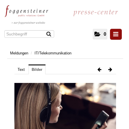
0
Meldungen
/
IT/Telekommunikation
Meldungen
Kultur und Literatur
Text
Bilder
Energie
IT/Telekommunikation
Gesundheit
Facility Management
Architektur
Immobilien
Unterhaltung und Veranstaltungen
Mobilität