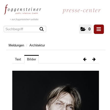
0
Meldungen
/
Architektur
Meldungen
Kultur und Literatur
Text
Bilder
Energie
IT/Telekommunikation
Gesundheit
Facility Management
Architektur
Immobilien
Unterhaltung und Veranstaltungen
Mobilität