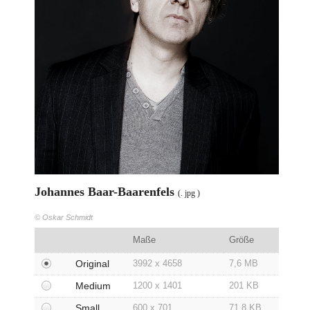
Zivilgesellschaft
Wirtschaft
Kulinarik
Social Media und Kommunikation
Technik
Sport
Media
Kontakt
Johannes Baar-Baarenfels
(. jpg )
© Oskar Schmidt
Maße
Größe
Original
3992 x 4658
7,6 MB
Medium
1200 x 1401
201 KB
Small
600 x 701
71,8 KB