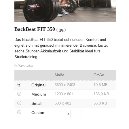
Zivilgesellschaft
Wirtschaft
Kulinarik
BackBeat FIT 350
Social Media und Kommunikation
(. jpg )
Technik
Das BackBeat FIT 350 bietet schnurlosen Komfort und
Sport
eignet sich mit geräuschminimierender Bauweise, bis zu
sechs Stunden Akkulaufzeit und Stabilität ideal fürs
Media
Studiotraining.
Kontakt
© Plantronics
Maße
Größe
Original
3600 x 2403
10,5 MB
Medium
1200 x 801
158,9 KB
Small
600 x 401
56,8 KB
Custom
x