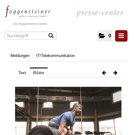
0
Meldungen
/
IT/Telekommunikation
Meldungen
Kultur und Literatur
Text
Bilder
Energie
IT/Telekommunikation
Gesundheit
Facility Management
Architektur
Immobilien
Unterhaltung und Veranstaltungen
Mobilität