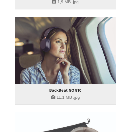
1,9 MB
.jpg
BackBeat GO 810
11,1 MB
.jpg