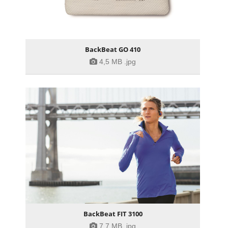
BackBeat GO 410
4,5 MB
.jpg
BackBeat FIT 3100
7,7 MB
.jpg