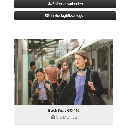
Sofort downloaden
In die Lightbox legen
BackBeat GO 410
9,5 MB
.jpg