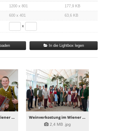
1200 x 801
177,9 KB
600 x 401
63,6 KB
x
loaden
In die Lightbox legen
Weinverkostung im Wiener Palmenhaus
Weinverkostung im Wiener Palmenhaus
g
2,4 MB
.jpg