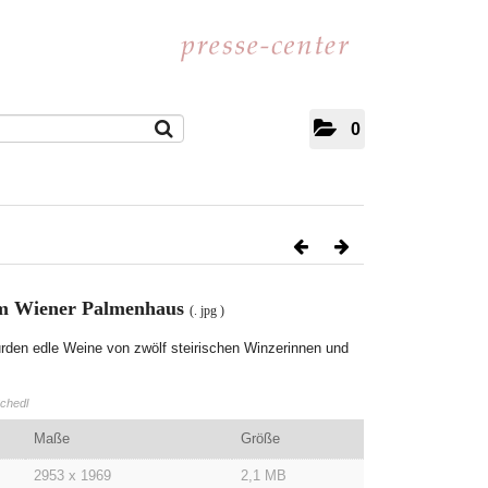
0
im Wiener Palmenhaus
(. jpg )
den edle Weine von zwölf steirischen Winzerinnen und
Schedl
Maße
Größe
2953 x 1969
2,1 MB