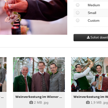
Medium
Small
Custom
Sofort down
Weinverkostung im Wiener Palmenhaus
Weinverkostung im Wiener Palmenhaus
2 MB
.jpg
1,9 MB
.jp